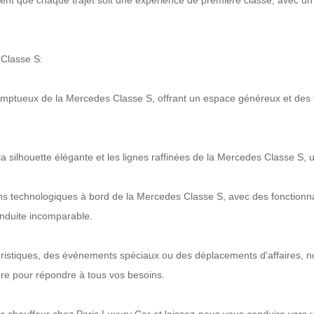
rent que chaque trajet soit une expérience de première classe, avec un 
 Classe S:
r somptueux de la Mercedes Classe S, offrant un espace généreux et de
a silhouette élégante et les lignes raffinées de la Mercedes Classe S, un
ons technologiques à bord de la Mercedes Classe S, avec des fonctionn
onduite incomparable.
touristiques, des événements spéciaux ou des déplacements d'affaires, 
ure pour répondre à tous vos besoins.