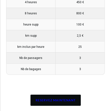
4 heures
450 €
8 heures
800 €
heure supp
100 €
km supp
2,5 €
km inclus par heure
25
Nb de passagers
3
Nb de bagages
3
RESERVEZ MAINTENANT