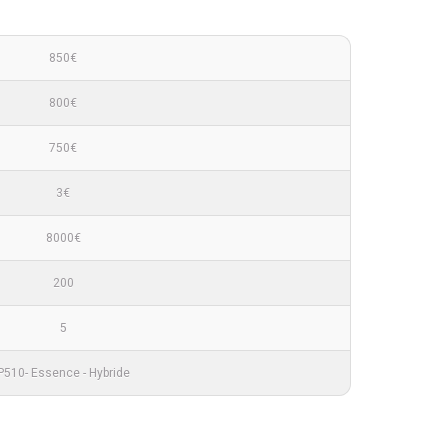
850€
800€
750€
3€
8000€
200
5
P510- Essence - Hybride