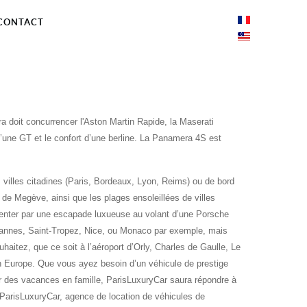
CONTACT
 doit concurrencer l'Aston Martin Rapide, la Maserati
’une GT et le confort d’une berline. La Panamera 4S est
villes citadines (Paris, Bordeaux, Lyon, Reims) ou de bord
e Megève, ainsi que les plages ensoleillées de villes
s tenter par une escapade luxueuse au volant d’une Porsche
Cannes, Saint-Tropez, Nice, ou Monaco par exemple, mais
haitez, que ce soit à l’aéroport d’Orly, Charles de Gaulle, Le
 Europe. Que vous ayez besoin d’un véhicule de prestige
r des vacances en famille, ParisLuxuryCar saura répondre à
 ParisLuxuryCar, agence de location de véhicules de