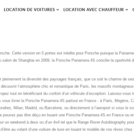
LOCATION DE VOITURES
LOCATION AVEC CHAUFFEUR
che. Cette version en 5 portes est inédite pour Porsche puisque la Panamera
 salon de Shanghai en 2009, la Porsche Panamera 4S concilie la sportivité d
leinement la diversité des paysages français, que ce soit le charme de ses 
découvrir l’atmosphère chic et romantique de Paris, les massifs montagneux d
Tropez tout en bénéficiant du confort d’un véhicule d’exception. Laissez-vou
vous livrer la Porsche Panamera 4S partout en France : à Paris, Megève, 
ndres, Milan, Madrid, ou Barcelone, ou directement à l’aeroport si vous le sou
e pouvez pas être déçu en louant une Porsche Panamera 4S en France ou en
pour un weekend à deux ou d’un 4x4 tel que le Range Rover Autobiography pou
d’être au volant d’une voiture de luxe en louant le modèle de vos rêves chez